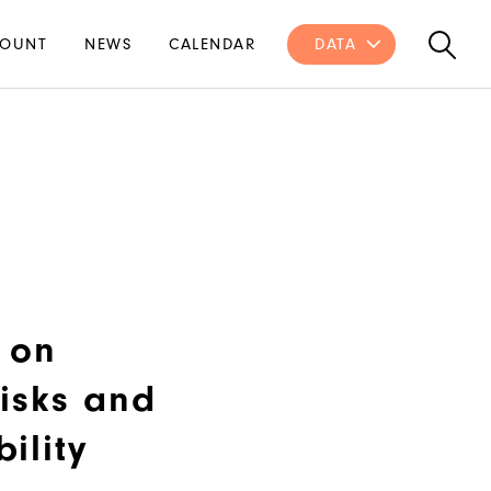
OUNT
NEWS
CALENDAR
DATA
 on
isks and
ility