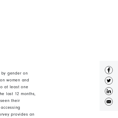
n by gender on
ts on women and
to at least one
he last 12 months,
 seen their
n accessing
survey provides an