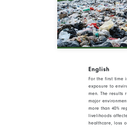
English
For the first tim
exposure to envir
men. The results 
major environment
more than 40% repo
livelihoods affect
healthcare, loss 