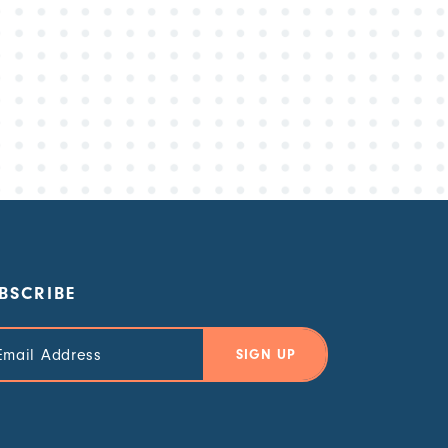
BSCRIBE
il
ress