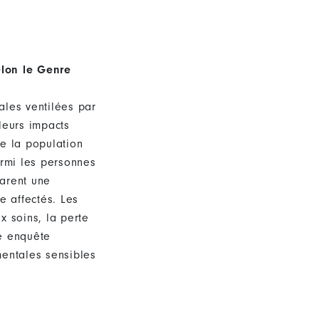
elon le Genre
ales ventilées par
leurs impacts
de la population
rmi les personnes
larent une
e affectés. Les
x soins, la perte
te enquête
mentales sensibles